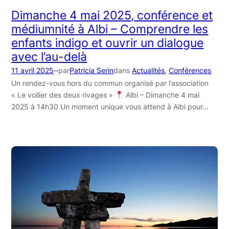
Dimanche 4 mai 2025, conférence et
médiumnité à Albi – Comprendre les
enfants indigo et ouvrir un dialogue
avec l’au-delà
–
11 avril 2025
par
Patricia Serin
dans
Actualités
, 
Conférences
Un rendez-vous hors du commun organisé par l’association
« Le voilier des deux rivages »
Albi – Dimanche 4 mai
2025 à 14h30 Un moment unique vous attend à Albi pour…