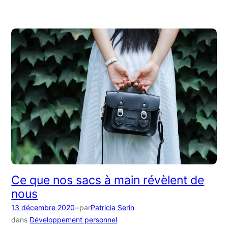
Ce que nos sacs à main révèlent de
nous
–
13 décembre 2020
par
Patricia Serin
dans
Développement personnel