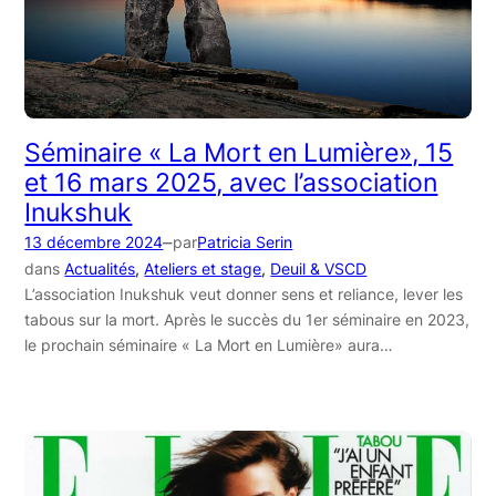
Séminaire « La Mort en Lumière», 15
et 16 mars 2025, avec l’association
Inukshuk
–
13 décembre 2024
par
Patricia Serin
dans
Actualités
, 
Ateliers et stage
, 
Deuil & VSCD
L’association Inukshuk veut donner sens et reliance, lever les
tabous sur la mort. Après le succès du 1er séminaire en 2023,
le prochain séminaire « La Mort en Lumière» aura…