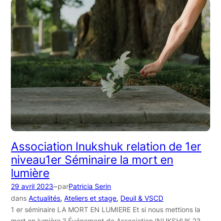
Association Inukshuk relation de 1er
niveau1er Séminaire la mort en
lumière
–
29 avril 2023
par
Patricia Serin
dans
Actualités
, 
Ateliers et stage
, 
Deuil & VSCD
1 er séminaire LA MORT EN LUMIERE Et si nous mettions la
mort en lumière ? Événement de Association INUKSHUK 23