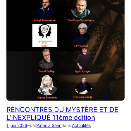
RENCONTRES DU MYSTÈRE ET DE
L’INEXPLIQUÉ 11ème édition
–
1 juin 2026
par
Patricia Serin
dans
Actualités